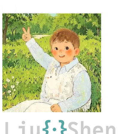
Liu
{·}
Shen