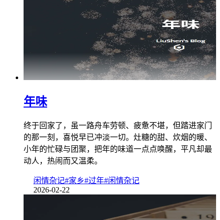
年味
终于回家了，虽一路舟车劳顿、疲惫不堪，但踏进家门
的那一刻，喜悦早已冲淡一切。灶糖的甜、炊烟的暖、
小年的忙碌与团聚，把年的味道一点点唤醒，平凡却最
动人，热闹而又温柔。
闲情杂记
#家乡
#过年
#闲情杂记
2026-02-22