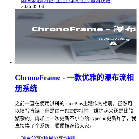
闲情杂记
#游记
#生活点滴
#旅游
#旅游攻略
2026-05-04
ChronoFrame - 一款优雅的瀑布流相
册系统
之前一直在使用洪哥的TimePlus主题作为相册，虽然可
以填写直链，但是由于PHP的特性，维护起来还是比较
繁杂的，再加上一次更新不小心给Typecho更新炸了，我
直接换了个系统，顺便推荐给大家。
项目分享
#项目分享
#相册