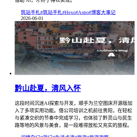
借助 AI，才终于得以实现。
筑站手札
#筑站手札
#Hexo
#Astro
#博客大事记
2026-06-01
黔山赴夏，清风入怀
这段时间沉迷AI探索与开发，顺手为兰空图床开源版加
入了多项实用功能。借公司培训之机前往贵阳，在轻松
与紧凑交织的节奏中完成学习，也体验了黔灵山与民生
路等地的风景与美食，是一段难得放松又充实的旅程。