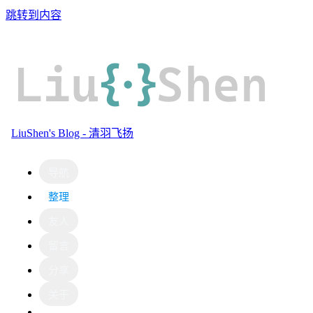
跳转到内容
Liu
{·}
Shen
LiuShen's Blog - 清羽飞扬
导航
整理
友人
留言
分享
关于