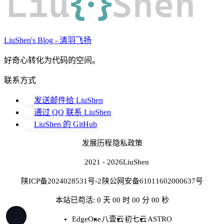
Liu
{·}
Shen
LiuShen's Blog - 清羽飞扬
好奇心转化为代码的空间。
联系方式
发送邮件给 LiuShen
通过 QQ 联系 LiuShen
LiuShen 的 GitHub
发展历程
隐私政策
2021 - 2026
LiuShen
陕ICP备2024028531号-2
陕公网安备61011602000637号
本站已苟活: 0 天 00 时 00 分 00 秒
EdgeOne
八壹云
初七云
ASTRO