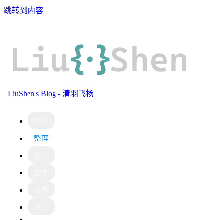
跳转到内容
Liu
{·}
Shen
LiuShen's Blog - 清羽飞扬
导航
整理
友人
留言
分享
关于