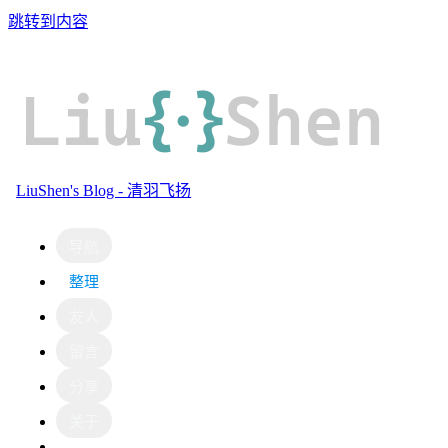
跳转到内容
Liu
{·}
Shen
LiuShen's Blog - 清羽飞扬
导航
整理
友人
留言
分享
关于