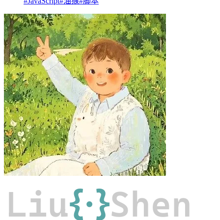
#JavaScript
#油猴
#脚本
Liu
{·}
Shen