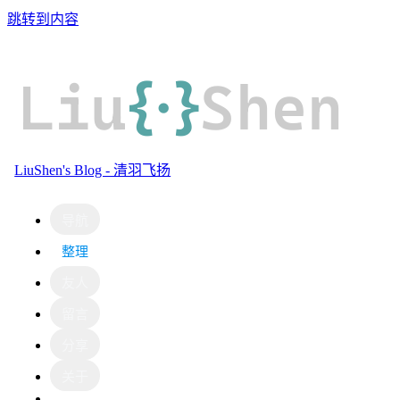
跳转到内容
Liu
{·}
Shen
LiuShen's Blog - 清羽飞扬
导航
整理
友人
留言
分享
关于