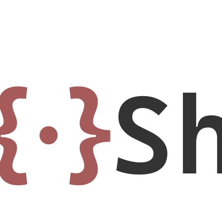
{·}
S