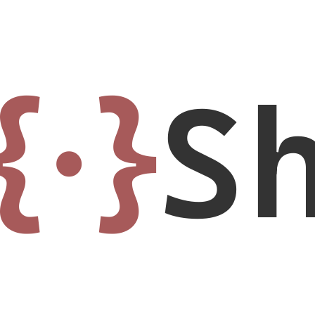
{·}
S