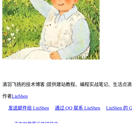
LiuShen's Blog
清羽飞扬的技术博客 |提供建站教程、编程实战笔记、生活点
作者
LiuShen
发送邮件给 LiuShen
通过 QQ 联系 LiuShen
LiuShen 的 G
正在加载最近的碎碎念...