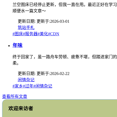
兰空图床已经停止更新，但我一直在用。最近正好在学习
顺便水一篇文章～
更新日期:
更新于:
2026-03-01
筑站手札
#图床
#服务器
#美化
#CDN
年味
终于回家了，虽一路舟车劳顿、疲惫不堪，但踏进家门的
柔。
更新日期:
更新于:
2026-02-22
闲情杂记
#家乡
#过年
#闲情杂记
查看所有文章
欢迎来访者