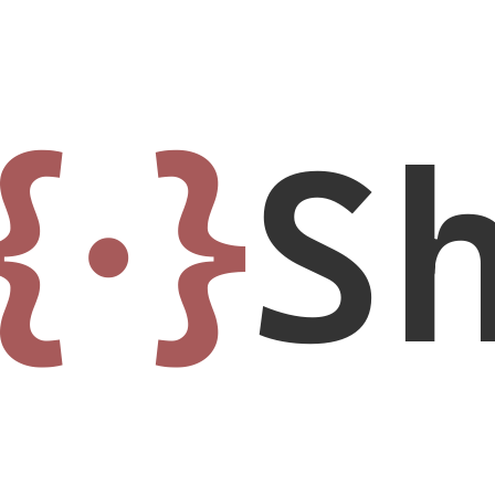
{·}
S