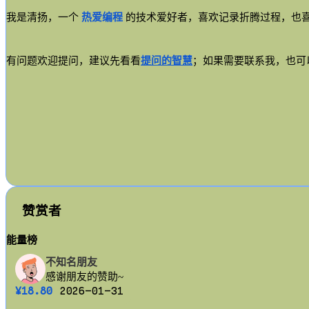
我是清扬，一个
热爱编程
的技术爱好者，喜欢记录折腾过程，也
有问题欢迎提问，建议先看看
提问的智慧
；如果需要联系我，也可
赞赏者
能量榜
不知名朋友
AirTouch
SunBoy
HeLong
Ljx
allen2030
s1rius
老罗博客
不知名朋友
目昴心恬
短巷与雨
周润发
银河香港
朽丘博
感谢朋友的赞助~
岩间琉璃云间月
一个不有趣的网站
Face life with hope.
一个无聊无趣的人~
摸摸猪头，快乐不愁！
这里有网络安全和其他技术文章
人生就是折腾
感谢朋友的赞助~
感谢来自牢大的投喂
为学日益，为道日损。
收录开源，好用的互联网项目~
你我皆是生活银河中的闪耀星辰
一定会和喜欢的人在夏日夜晚牵手慢步
¥18.80
2026-01-31