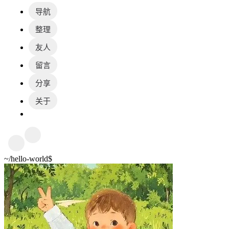
导航
整理
友人
留言
分享
关于
~
/hello-world
$