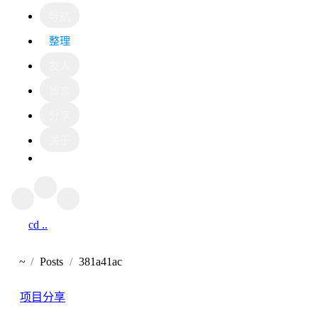
导航
整理
友人
留言
分享
关于
cd ..
返回
~
Posts
381a41ac
首页
项目分享