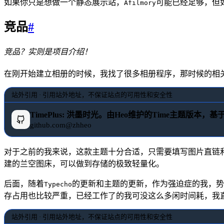
如果你只是想做一个静态展示站，
可能已经足够，但
Afilmory
竞品
#
竞品？实则是项目介绍！
在刚开始建立相册的时候，我找了很多相册程序，那时候的相
站外引用 · 引用站外地址，不保证站点的可用性和安全性
TimePlus: 洪墨时光。由Heo维护的Time主题版本，基于T
github.com@zhheo
对于之前的我来说，这款主题十分合适，只需要填写图片直链
建的兰空图床，可以做到存储的极致轻量化。
后面，随着
的更新和主题的更新，作为强迫症的我，势
Typecho
存占用也比较严重，已经工作了的我可没这么多闲时间耗，我
站外引用 · 引用站外地址，不保证站点的可用性和安全性