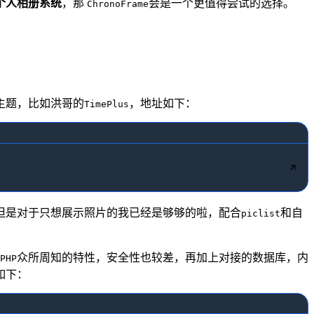
个人相册系统
，那
会是一个更值得尝试的选择。
ChronoFrame
主题，比如洪哥的
，地址如下：
TimePlus
但是对于只想展示照片的我已经是够够的啦，配合
和自
piclist
众所周知的特性，安全性也较差，再加上对接的数据库，内
PHP
如下：