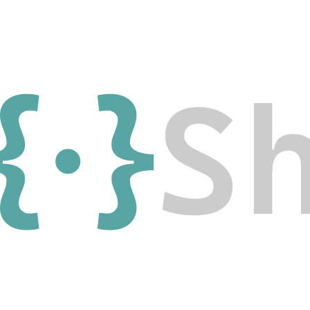
{·}
S