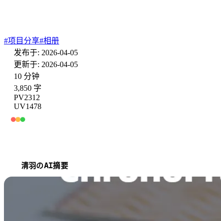
ChronoFrame - 一款优雅
#
项目分享
#
相册
发布于: 2026-04-05
更新于: 2026-04-05
10 分钟
3,850 字
PV
2312
UV
1478
清羽のAI摘要