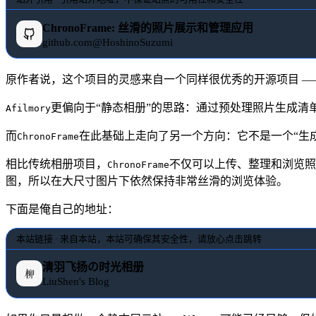
ChronoFrame: 丝滑的照片展示和管理应用
github.com@HoshinoSuzumi
原作者说，这个项目的灵感来自一个同样很优秀的开源项目 
更偏向于“静态相册”的思路：通过预处理照片生成
Afilmory
而
在此基础上走向了另一个方向：它不是一个“生
ChronoFrame
相比传统相册项目，
不仅可以上传、整理和浏览照
ChronoFrame
图，所以在大尺寸图片下依然保持非常丝滑的浏览体验。
下面是俺自己的地址：
本站链接 · 来自本站，本站可确保其安全性，请放心点击跳转
清羽飞扬の时光相册
LiuShen's Blog