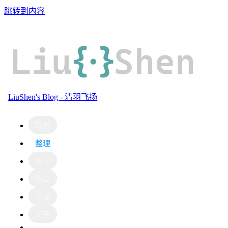
跳转到内容
Liu
{·}
Shen
LiuShen's Blog - 清羽飞扬
导航
整理
友人
留言
分享
关于