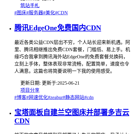
筑站手札
#图床
#服务器
#美化
#CDN
腾讯EdgeOne免费国内CDN
最近各类公益CDN层出不穷，个人站长迎来新机遇。阿
里、腾讯相继推出免费CDN套餐，门槛低、易上手。机
缘巧合我拿到腾讯海外站EdgeOne的免费套餐兑换码，
立刻上手体，整体表现非常流畅，配置简单，速度也令
人满意。这篇也将简要说明一下我的使用感受。
更新日期:
更新于:
2025-06-21
项目分享
#博客
#网速优化
#zeabur
#静态网站
#cdn
宝塔面板自建兰空图床并部署多吉云
CDN