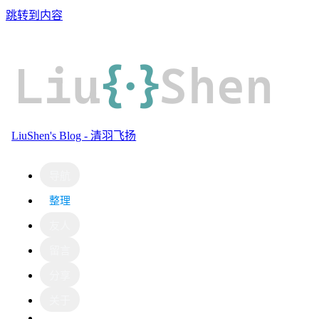
跳转到内容
Liu
{·}
Shen
LiuShen's Blog - 清羽飞扬
导航
整理
友人
留言
分享
关于