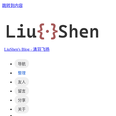
跳转到内容
Liu
{·}
Shen
LiuShen's Blog - 清羽飞扬
导航
整理
友人
留言
分享
关于