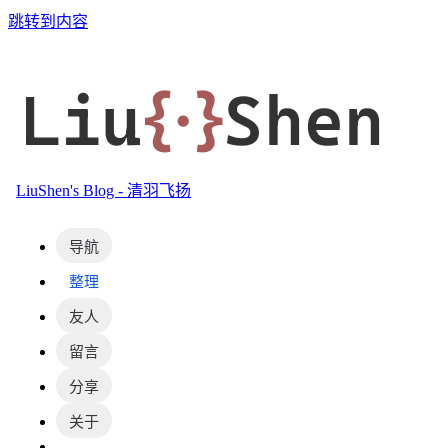
跳转到内容
Liu
{·}
Shen
LiuShen's Blog - 清羽飞扬
导航
整理
友人
留言
分享
关于