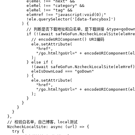
          eleRel !== "next" &&
          eleRel !== "category" &&
          eleRel !== "tag" &&
          eleHref !== "javascript:void(0);"
          !ele.querySelector('[data-fancybox]')
        ) {
          // 判断是否下载地址和白名单，是下载拼接 &type=goDow
          if (!(await safeGoFun.NzcheckLocalSite(eleHre
            // encodeURIComponent() URI编码
            ele.setAttribute(
              "href",
              "/go.html?goUrl=" + encodeURIComponent(el
            );
          } else if (
            !(await safeGoFun.NzcheckLocalSite(eleHref)
            eleIsDownLoad === "goDown"
          ) {
            ele.setAttribute(
              "href",
              "/go.html?goUrl=" + encodeURIComponent(el
            );
          }
        }
      }
    }
  },
  // 校验白名单，自己博客，local测试
  NzcheckLocalSite: async (url) => {
    try {