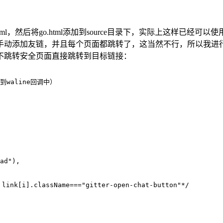
erfly.yml，然后将go.html添加到source目录下，实际
加友链，并且每个页面都跳转了，这当然不行，所以我进行了一点点修
不跳转安全页面直接跳转到目标链接：
到waline回调中）
ad"),
i].className==="gitter-open-chat-button"*/