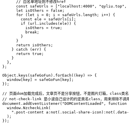
      // 白名单地址则不修改href
      const safeUrls = ["localhost:4000", "qyliu.top", 
      let isOthers = false;
      for (let i = 0; i < safeUrls.length; i++) {
        const ele = safeUrls[i];
        if (url.includes(ele)) {
          isOthers = true;
          break;
        }
      }
      return isOthers;
    } catch (err) {
      return true;
    }
  },
};
Object.keys(safeGoFun).forEach((key) => {
  window[key] = safeGoFun[key];
});
// 页面dom加载完成后，文章页不是分享按钮，不是图片灯箱，class类名不含有
// not-check-link 是小波自己设计的约定类名class，用来排除不
document.addEventListener("DOMContentLoaded", function 
  window.NzcheckLink(
    ".post-content a:not(.social-share-icon):not(.data-
  );
});