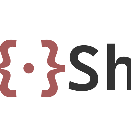
{·}
S