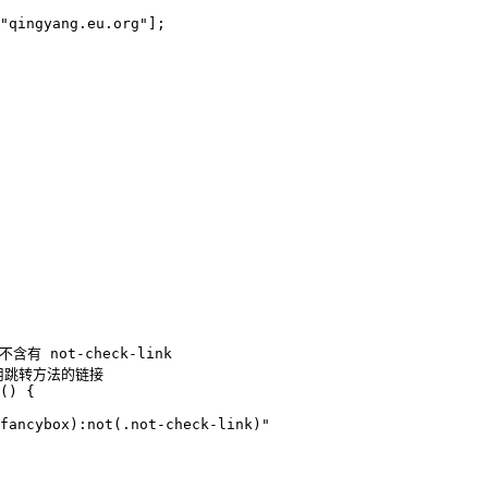
"qingyang.eu.org"];
 not-check-link
调用跳转方法的链接
() {
fancybox):not(.not-check-link)"