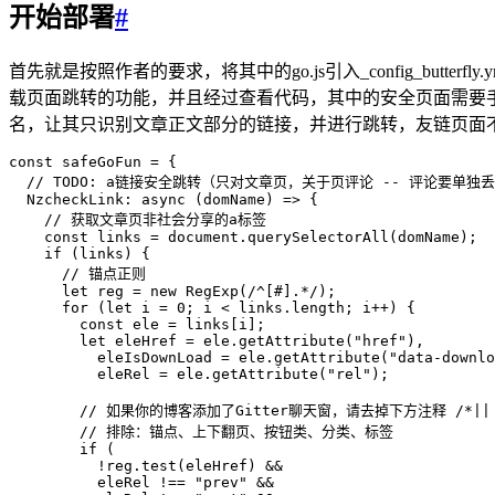
开始部署
#
首先就是按照作者的要求，将其中的go.js引入_config_butt
载页面跳转的功能，并且经过查看代码，其中的安全页面需要手动添
名，让其只识别文章正文部分的链接，并进行跳转，友链页面
const safeGoFun = {
  // TODO: a链接安全跳转（只对文章页，关于页评论 -- 评论要单独丢
  NzcheckLink: async (domName) => {
    // 获取文章页非社会分享的a标签
    const links = document.querySelectorAll(domName);
    if (links) {
      // 锚点正则
      let reg = new RegExp(/^[#].*/);
      for (let i = 0; i < links.length; i++) {
        const ele = links[i];
        let eleHref = ele.getAttribute("href"),
          eleIsDownLoad = ele.getAttribute("data-downlo
          eleRel = ele.getAttribute("rel");
        // 如果你的博客添加了Gitter聊天窗，请去掉下方注释 /*|| link[
        // 排除：锚点、上下翻页、按钮类、分类、标签
        if (
          !reg.test(eleHref) &&
          eleRel !== "prev" &&