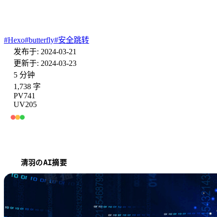
给博客添加一个安全跳转页面
#
Hexo
#
butterfly
#
安全跳转
发布于: 2024-03-21
更新于: 2024-03-23
5 分钟
1,738 字
PV
741
UV
205
清羽のAI摘要