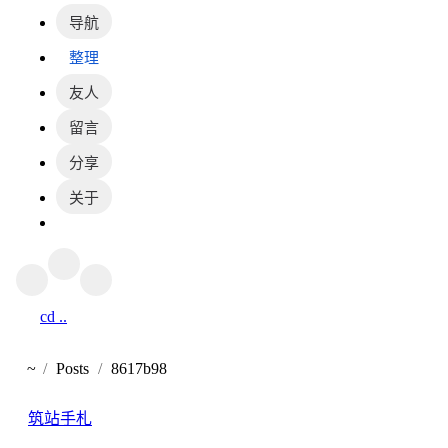
导航
整理
友人
留言
分享
关于
cd ..
返回
~
Posts
8617b98
首页
筑站手札