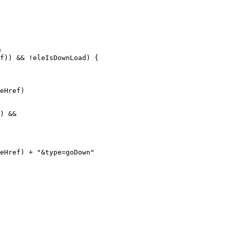
n
f)) && !eleIsDownLoad) {
eHref)
) &&
eHref) + "&type=goDown"