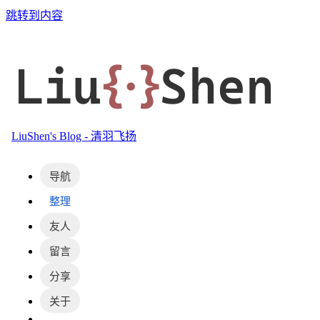
跳转到内容
Liu
{·}
Shen
LiuShen's Blog - 清羽飞扬
导航
整理
友人
留言
分享
关于