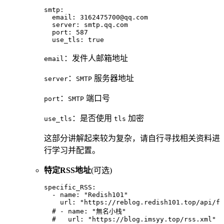
smtp
:
  email
:
 3162475700@qq.com
  server
:
 smtp.qq.com
  port
:
 587
  use_tls
:
 true
：发件人邮箱地址
email
：
服务器地址
server
SMTP
：
端口号
port
SMTP
：是否使用
加密
use_tls
tls
这部分讲解起来较为复杂，请自行寻找相关资料进
行学习并配置。
特定RSS地址
(可选)
specific_RSS
:
  - 
name
:
 "Redish101"
    url
:
 "https://reblog.redish101.top/api/fe
  # - name: "無名小栈"
  #   url: "https://blog.imsyy.top/rss.xml"