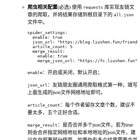
爬虫相关配置
(必选) 使用
库实现友链文
requests
章的爬取，并将结果存储到根目录下的
all.json
文件中。
spider_settings
:
  enable
:
 true
  json_url
:
 "https://blog.liushen.fun/friend.
  article_count
:
 5
  merge_result
:
    enable
:
 true
    merge_json_url
:
 "https://fc.liushen.fun"
：开启或关闭，默认开启；
enable
：友链朋友圈通用爬取格式第一种，填写
json_url
上面生成的json文件网络地址即可。
：每个作者留存文章个数，建议不
article_count
要太多，五个正好合适。
：是否合并多个json文件，若为true
marge_result
则会合并指定网络地址和本地地址的json文件，建
议在自部署部分使用，如果你有多个结果需要合并