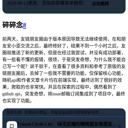
2024-08-12更新：添加自部署简单教程：
点击跳转
碎碎念
#
前两天，友链朋友圈由于版本原因导致无法继续使用，在和朋
友安小歪交流之后，最终修好了，结果不到一个小时之后，友
圈就推送了新的更新，但是在经过我尝试，并没有成功部署，
有一些看不懂的报错，很烦，于是突发奇想，为什么我不能自
己写一个呢？说干就干，在查看了很多资料和参考了原版的友
链朋友圈后，去掉了一些我不需要的功能，仅保留核心功能，
随机api和作者文章卡片均在前端实现，最终达到了很好的效
果，爬取的也非常快。并且在探索的过程中，偶然看到了
github api，突发奇想，将issue邮箱订阅集成到了项目中，最终
也实现了功能。
站外引用 · 引用站外地址，不保证站点的可用性和安全性
Friend-Circle-Lite：🐱无后端的精简版友链朋友圈，兼容fc通用格式