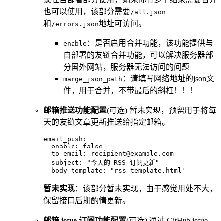
也可以使用，该部分需要
/all.json
和
地址可访问。
/errors.json
：是否启用合并功能，该功能提供与
enable
自部署的友链合并功能，可以解决服务器部
分国外网站，服务器无法访问的问题
：请填写网络地址的json文
marge_json_path
件，用于合并，不带最后的斜杠！！！
邮箱推送功能配置
(可选) 暂未实现，预留用于将每
天的友链文章更新推送给指定邮箱。
email_push
:
  enable
:
 false
  to_email
:
 recipient@example.com
  subject
:
 "今天的 RSS 订阅更新"
  body_template
:
 "rss_template.html"
暂未实现
：该部分暂未实现，由于感觉用处不大，
保留接口后期酌情更新。
邮箱 issue 订阅功能配置
(可选) 通过 GitHub issue