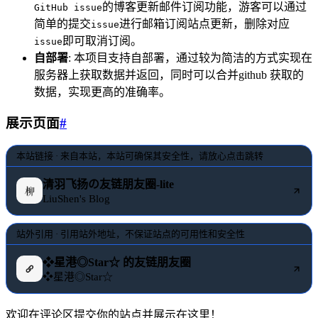
的博客更新邮件订阅功能，游客可以通过
GitHub issue
简单的提交
进行邮箱订阅站点更新，删除对应
issue
即可取消订阅。
issue
自部署
: 本项目支持自部署，通过较为简洁的方式实现在
服务器上获取数据并返回，同时可以合并github 获取的
数据，实现更高的准确率。
展示页面
#
本站链接 · 来自本站，本站可确保其安全性，请放心点击跳转
清羽飞扬の友链朋友圈-lite
LiuShen's Blog
站外引用 · 引用站外地址，不保证站点的可用性和安全性
❖星港◎Star☆ 的友链朋友圈
❖星港◎Star☆
欢迎在评论区提交你的站点并展示在这里！