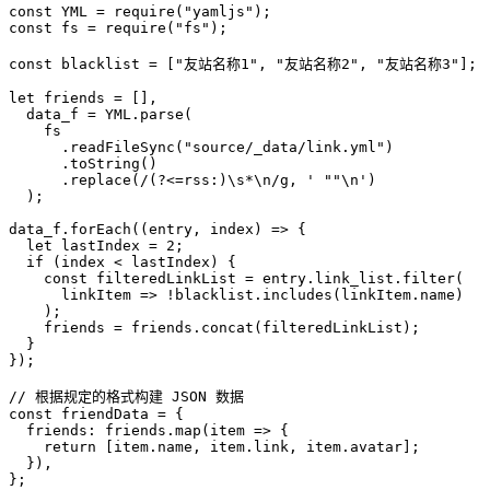
const
 YML
 =
 require
(
"yamljs"
);
const
 fs
 =
 require
(
"fs"
);
const
 blacklist
 =
 [
"友站名称1"
,
 "友站名称2"
,
 "友站名称3"
]; 
let
 friends 
=
 []
,
  data_f 
=
 YML
.
parse
(
    fs
      .
readFileSync
(
"source/_data/link.yml"
)
      .
toString
()
      .
replace
(
/(?<=rss:)
\s
*
\n
/
g
,
 ' ""
\n
'
)
  );
data_f
.
forEach
((
entry
,
 index
) 
=>
 {
  let
 lastIndex 
=
 2
;
  if
 (index 
<
 lastIndex) {
    const
 filteredLinkList
 =
 entry
.
link_list
.
filter
(
      linkItem
 =>
 !
blacklist
.
includes
(
linkItem
.name)
    );
    friends 
=
 friends
.
concat
(filteredLinkList);
  }
});
// 根据规定的格式构建 JSON 数据
const
 friendData
 =
 {
  friends
:
 friends
.
map
(
item
 =>
 {
    return
 [
item
.name
,
 item
.link
,
 item
.avatar];
  })
,
};