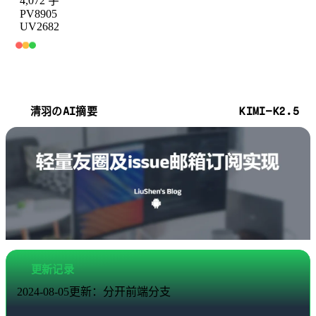
4,072 字
PV
8905
UV
2682
KIMI-K2.5
清羽のAI摘要
更新记录
2024-08-05更新：分开前端分支