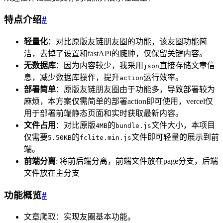
特点介绍
#
轻量化
：对比原版友链朋友圈的功能，该友圈功能简
洁，去掉了设置和fastAPI的臃肿，仅保留关键内容。
无数据库
：因为内容较少，我采用
直接存储文章信
json
息，减少数据库操作，提升
运行效率。
action
部署简单
：原版友链朋友圈由于功能多，导致部署较为
麻烦，本方案仅需简单的部署action即可使用，vercel仅
用于部署前端静态页面和实时获取最新内容。
文件占用
：对比原版
的
文件大小，本项目
4MB
bundle.js
仅需要
的
文件即可轻量的展示到前
5.50KB
fclite.min.js
端。
前端分离
: 将前后端分离，前端文件放在page分支，后端
文件放在主分支
功能概览
#
文章爬取：实现友圈基本功能。