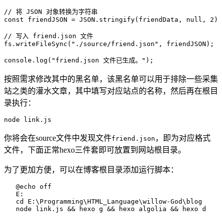
// 将 JSON 对象转换为字符串
const
 friendJSON
 =
 JSON
.
stringify
(friendData
,
 null
,
 2
);
// 写入 friend.json 文件
fs
.
writeFileSync
(
"./source/friend.json"
,
 friendJSON);
console
.
log
(
"friend.json 文件已生成。"
);
按照需求修改其中的黑名单，该黑名单可以用于排除一些采集
站之类的灌水文章，其中填写对应站点的名称，然后再在根目
录执行：
node
 link.js
你将会在source文件中发现文件
，即为对应格式
friend.json
文件，下面正常hexo三件套即可放置到网站根目录。
为了更加方便，可以在博客根目录添加运行脚本：
   @echo
 off
   E:
   cd
 E:
\P
rogramming
\H
TML_Language
\w
illow-God
\b
log
   node
 link.js
 &&
 hexo
 g
 &&
 hexo
 algolia
 &&
 hexo
 d