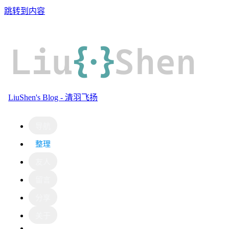
跳转到内容
Liu
{·}
Shen
LiuShen's Blog - 清羽飞扬
导航
整理
友人
留言
分享
关于