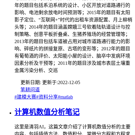
年的题目包括系泊系统的设计、小区开放对道路通行的
影响、电池剩余放电时间预测等；2015年的题目有太阳
影子定位、“互联网+”时代的出租车资源配置、月上柳梢
头等；2014年的题目涵盖嫦娥三号软着陆轨道设计与控
制策略、创意平板折叠桌、生猪养殖场的经营管理等；
2013年的题目包括车道被占用对城市道路通行能力的影
响、碎纸片的拼接复原、古塔的变形等；2012年的题目
有葡萄酒的评价、太阳能小屋的设计、脑卒中发病环境
因素分析及干预等；2011年的题目涉及城市表层土壤重
金属污染分析、交巡
更新日期:
更新于:
2022-12-05
笔耕问道
#建模大赛
#资料分享
#matlab
计算机数值分析笔记
这里是清羽AI，这篇文章介绍了计算机数值分析的主要
内容，包括插值方法、数值积分、常微分方程和方程求