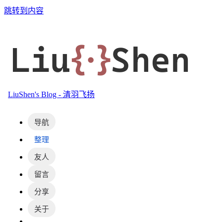
跳转到内容
Liu
{·}
Shen
LiuShen's Blog - 清羽飞扬
导航
整理
友人
留言
分享
关于