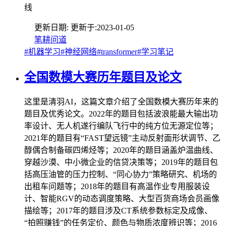
线
更新日期:
更新于:
2023-01-05
笔耕问道
#机器学习
#神经网络
#transformer
#学习笔记
全国数模大赛历年题目及论文
这里是清羽AI，这篇文章介绍了全国数模大赛历年来的
题目及优秀论文。2022年的题目包括波浪能最大输出功
率设计、无人机遂行编队飞行中的纯方位无源定位等；
2021年的题目有“FAST望远镜”主动反射面形状调节、乙
醇偶合制备碳四烯烃等；2020年的题目涵盖炉温曲线、
穿越沙漠、中小微企业的信贷决策等；2019年的题目包
括高压油管的压力控制、“同心协力”策略研究、机场的
出租车问题等；2018年的题目有高温作业专用服装设
计、智能RGV的动态调度策略、大型百货商场会员画像
描绘等；2017年的题目涉及CT系统参数标定及成像、
“拍照赚钱”的任务定价、颜色与物质浓度辨识等；2016