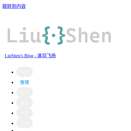
跳转到内容
Liu
{·}
Shen
LiuShen's Blog - 清羽飞扬
导航
整理
友人
留言
分享
关于