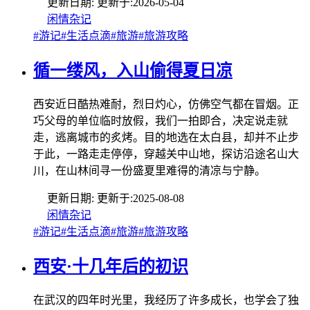
更新日期:
更新于:
2026-05-04
闲情杂记
#游记
#生活点滴
#旅游
#旅游攻略
循一缕风，入山偷得夏日凉
西安近日酷热难耐，烈日灼心，仿佛空气都在冒烟。正
巧父母的单位临时放假，我们一拍即合，决定说走就
走，逃离城市的炙烤。目的地选在太白县，却并不止步
于此，一路走走停停，穿越关中山地，探访沿途名山大
川，在山林间寻一份盛夏里难得的清凉与宁静。
更新日期:
更新于:
2025-08-08
闲情杂记
#游记
#生活点滴
#旅游
#旅游攻略
西安·十几年后的初识
在武汉的四年时光里，我经历了许多成长，也学会了独