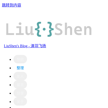
跳转到内容
Liu
{·}
Shen
LiuShen's Blog - 清羽飞扬
导航
整理
友人
留言
分享
关于