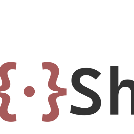
{·}
S