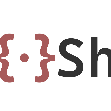
{·}
S