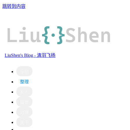
跳转到内容
Liu
{·}
Shen
LiuShen's Blog - 清羽飞扬
导航
整理
友人
留言
分享
关于