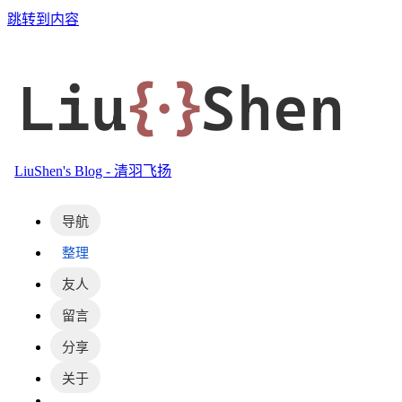
跳转到内容
Liu
{·}
Shen
LiuShen's Blog - 清羽飞扬
导航
整理
友人
留言
分享
关于