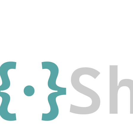
{·}
S