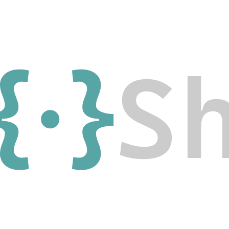
{·}
S