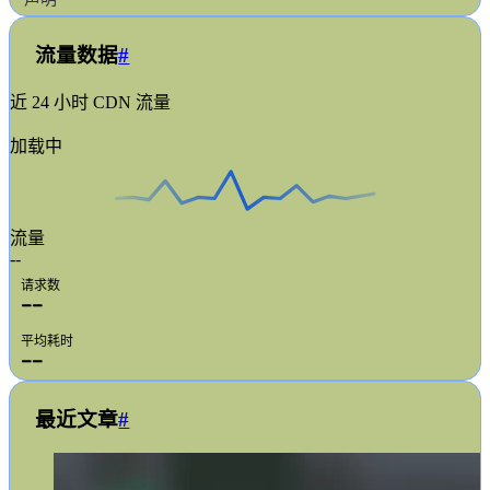
流量数据
#
近 24 小时 CDN 流量
加载中
流量
--
请求数
--
平均耗时
--
最近文章
#