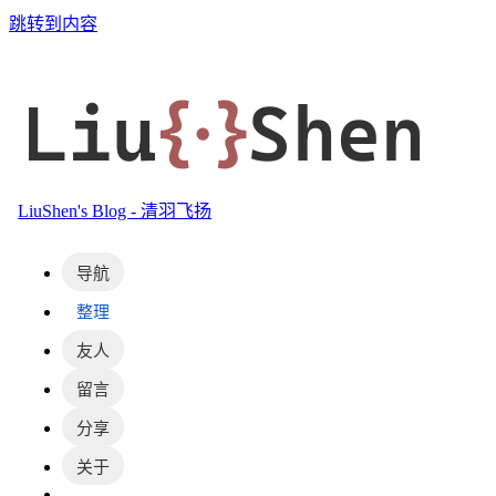
跳转到内容
Liu
{·}
Shen
LiuShen's Blog - 清羽飞扬
导航
整理
友人
留言
分享
关于