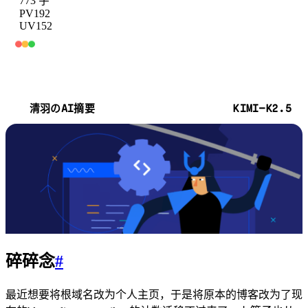
773 字
PV
192
UV
152
KIMI-K2.5
清羽のAI摘要
碎碎念
#
最近想要将根域名改为个人主页，于是将原本的博客改为了现